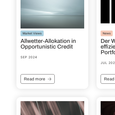
Market Views
News
Allwetter-Allokation in
Der 
Opportunistic Credit
effiz
Portf
SEP 2024
JUL 20
Read more
Read