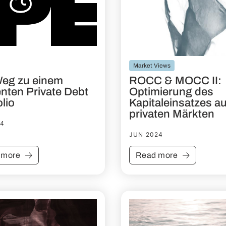
Market Views
Weg zu einem
ROCC & MOCC II:
ienten Private Debt
Optimierung des
olio
Kapitaleinsatzes au
privaten Märkten
24
JUN 2024
 more
Read more