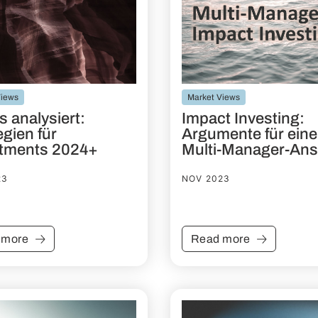
Views
Market Views
s analysiert:
Impact Investing:
egien für
Argumente für ein
stments 2024+
Multi-Manager-Ans
23
NOV 2023
 more
Read more