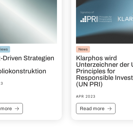
Views
News
-Driven Strategien
Klarphos wird
Unterzeichner der
oliokonstruktion
Principles for
Responsible Inves
(UN PRI)
23
APR 2023
 more
Read more