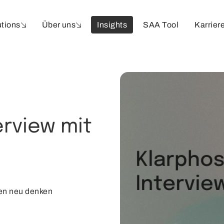
utions
Über uns
Insights
SAA Tool
Karrier
erview mit
oren neu denken