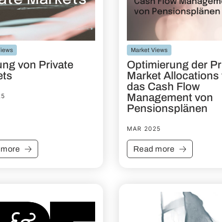
Views
Market Views
ung von Private
Optimierung der Pr
ets
Market Allocations 
das Cash Flow
Management von
25
Pensionsplänen
MAR 2025
 more
Read more