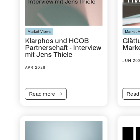
Market Views
Market 
Klarphos und HCOB
Glätt
Partnerschaft - Interview
Mark
mit Jens Thiele
JUN 20
APR 2026
Read more
Read